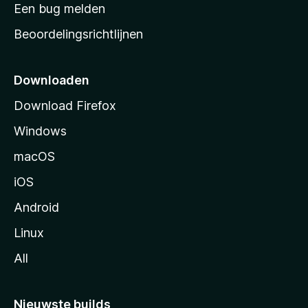
t
Een bug melden
a
Beoordelingsrichtlijnen
r
t
p
Downloaden
a
Download Firefox
g
Windows
i
n
macOS
a
iOS
Android
Linux
All
Nieuwste builds