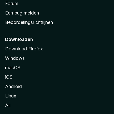
s
Forum
e
n
t
Een bug melden
a
Beoordelingsrichtlijnen
r
t
p
Downloaden
a
Download Firefox
g
Windows
i
n
macOS
a
iOS
Android
Linux
All