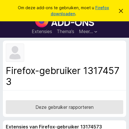
Z
Aanmelden
Om deze add-ons te gebruiken, moet u
Firefox
D
o
downloaden
.
i
A
e
t
d
b
k
e
d
Extensies
Thema’s
Meer…
e
r
-
i
n
c
o
h
n
t
v
s
e
v
r
Firefox-gebruiker 1317457
b
o
e
3
o
r
g
r
e
F
n
i
r
Deze gebruiker rapporteren
e
f
Extensies van Firefox-gebruiker 13174573
o