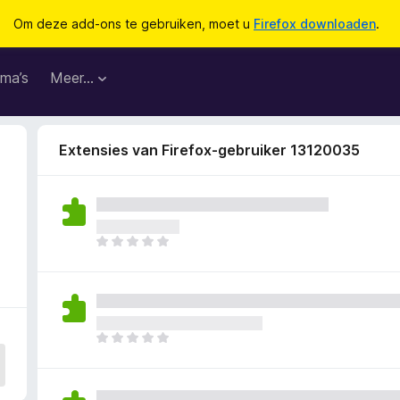
Om deze add-ons te gebruiken, moet u
Firefox downloaden
.
ma’s
Meer…
Extensies van Firefox-gebruiker 13120035
E
r
z
i
j
n
E
n
r
o
z
g
i