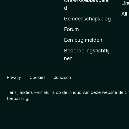
Ontwikkelaarsbelei
Lin
a
d
’
All
Gemeenschapsblog
s
s
Forum
t
Een bug melden
a
Beoordelingsrichtlij
r
nen
t
p
a
Privacy
Cookies
Juridisch
g
i
Tenzij anders
vermeld
, is op de inhoud van deze website de
Cr
n
toepassing.
a