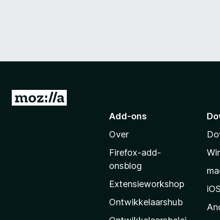
N
a
Add-ons
Do
a
Over
Do
r
M
Firefox-add-
Wi
o
onsblog
ma
z
Extensieworkshop
i
iO
l
Ontwikkelaarshub
An
l