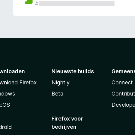
wnloaden
Nieuwste builds
Gemeen
wnload Firefox
Nightly
Connect
ndows
Beta
Contribu
cOS
Develope
S
Firefox voor
bedrijven
droid