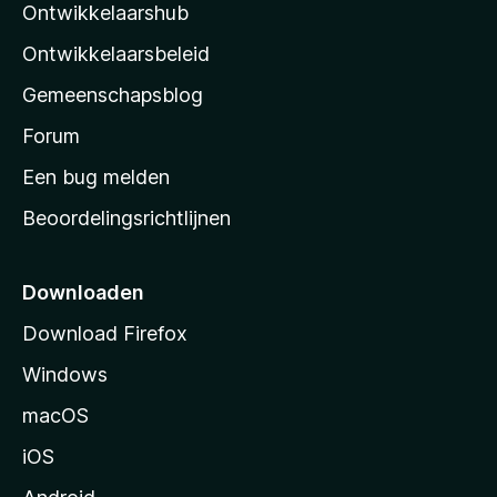
e
Ontwikkelaarshub
l
e
n
r
a
Ontwikkelaarsbeleid
i
’
n
Gemeenschapsblog
s
g
s
Forum
e
n
t
Een bug melden
a
Beoordelingsrichtlijnen
r
t
p
Downloaden
a
Download Firefox
g
Windows
i
n
macOS
a
iOS