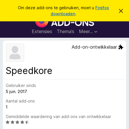
Z
Aanmelden
Om deze add-ons te gebruiken, moet u
Firefox
D
o
downloaden
.
i
A
e
t
d
b
k
e
d
Extensies
Thema’s
Meer…
e
r
-
i
n
c
o
Add-on-ontwikkelaar
h
n
t
v
s
e
v
r
Speedkore
b
o
e
o
r
g
Gebruiker sinds
r
e
5 jun. 2017
F
n
i
Aantal add-ons
r
1
e
Gemiddelde waardering van add-ons van ontwikkelaar
f
W
o
a