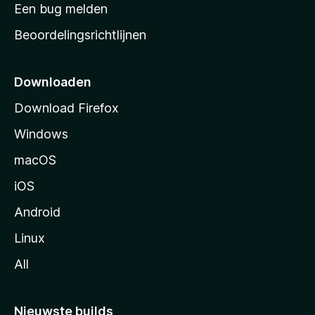
t
Een bug melden
a
Beoordelingsrichtlijnen
r
t
p
Downloaden
a
Download Firefox
g
Windows
i
n
macOS
a
iOS
Android
Linux
All
Nieuwste builds