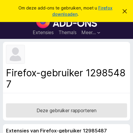
Z
Aanmelden
Om deze add-ons te gebruiken, moet u
Firefox
D
o
downloaden
.
i
A
e
t
d
b
k
e
d
Extensies
Thema’s
Meer…
e
r
-
i
n
c
o
h
n
t
v
s
e
v
r
Firefox-gebruiker 1298548
b
o
e
7
o
r
g
r
e
F
n
i
r
Deze gebruiker rapporteren
e
f
Extensies van Firefox-gebruiker 12985487
o