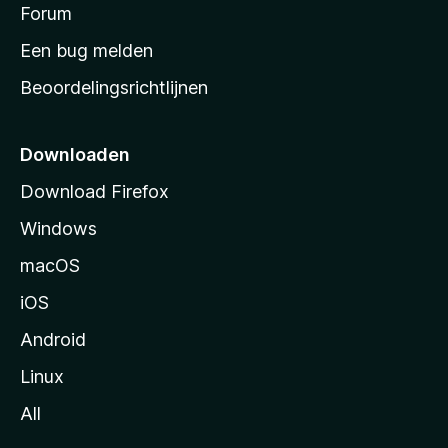
s
Forum
e
n
t
Een bug melden
a
Beoordelingsrichtlijnen
r
t
p
Downloaden
a
Download Firefox
g
Windows
i
n
macOS
a
iOS
Android
Linux
All