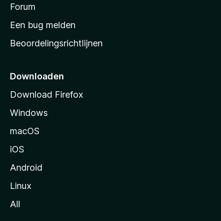
s
Forum
e
n
t
Een bug melden
a
Beoordelingsrichtlijnen
r
t
p
Downloaden
a
Download Firefox
g
Windows
i
n
macOS
a
iOS
Android
Linux
All