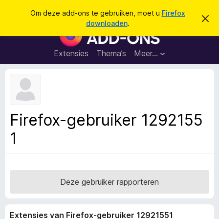
Z
Aanmelden
Om deze add-ons te gebruiken, moet u
Firefox
D
o
downloaden
.
i
A
e
t
d
b
k
e
d
Extensies
Thema’s
Meer…
e
r
-
i
n
c
o
h
n
t
v
s
e
v
r
Firefox-gebruiker 1292155
b
o
e
1
o
r
g
r
e
F
n
i
r
Deze gebruiker rapporteren
e
f
Extensies van Firefox-gebruiker 12921551
o