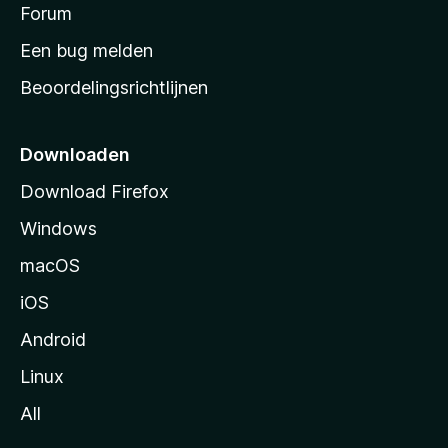
s
Forum
e
n
t
Een bug melden
a
Beoordelingsrichtlijnen
r
t
p
Downloaden
a
Download Firefox
g
Windows
i
n
macOS
a
iOS
Android
Linux
All