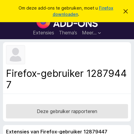
Z
Aanmelden
Om deze add-ons te gebruiken, moet u
Firefox
D
o
downloaden
.
i
A
e
t
d
b
k
e
d
Extensies
Thema’s
Meer…
e
r
-
i
n
c
o
h
n
t
v
s
e
v
r
Firefox-gebruiker 1287944
b
o
e
7
o
r
g
r
e
F
n
i
r
Deze gebruiker rapporteren
e
f
Extensies van Firefox-gebruiker 12879447
o