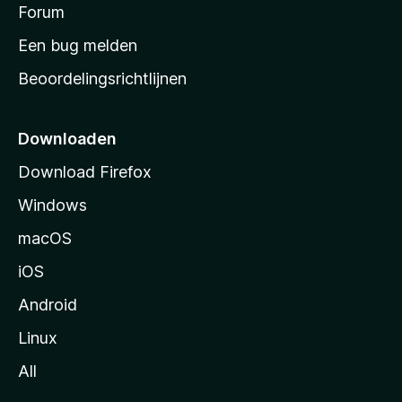
s
Forum
e
n
t
Een bug melden
a
Beoordelingsrichtlijnen
r
t
p
Downloaden
a
Download Firefox
g
Windows
i
n
macOS
a
iOS
Android
Linux
All