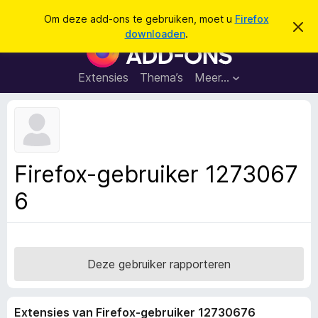
Z
Aanmelden
Om deze add-ons te gebruiken, moet u
Firefox
D
o
downloaden
.
i
A
e
t
d
b
k
e
d
Extensies
Thema’s
Meer…
e
r
-
i
n
c
o
h
n
t
v
s
e
v
r
Firefox-gebruiker 1273067
b
o
e
6
o
r
g
r
e
F
n
i
r
Deze gebruiker rapporteren
e
f
Extensies van Firefox-gebruiker 12730676
o