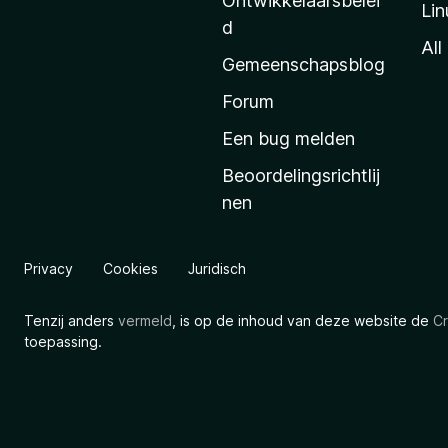
Ontwikkelaarsbelei
Lin
a
d
’
All
Gemeenschapsblog
s
s
Forum
t
Een bug melden
a
Beoordelingsrichtlij
r
nen
t
p
a
Privacy
Cookies
Juridisch
g
i
Tenzij anders
vermeld
, is op de inhoud van deze website de
Cr
n
toepassing.
a