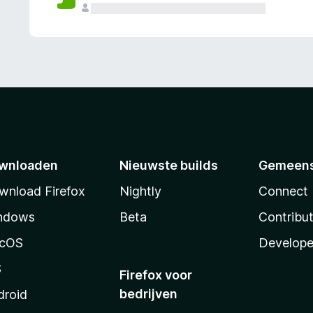
wnloaden
Nieuwste builds
Gemeen
wnload Firefox
Nightly
Connect
ndows
Beta
Contribu
cOS
Develope
S
Firefox voor
bedrijven
droid