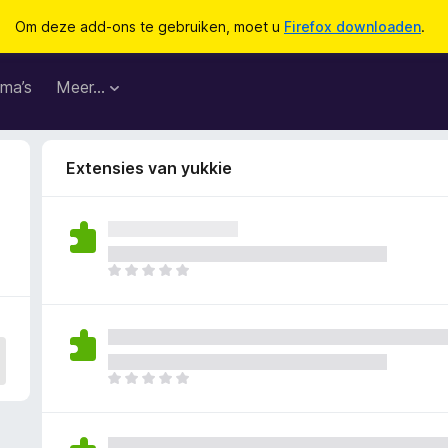
Om deze add-ons te gebruiken, moet u
Firefox downloaden
.
ma’s
Meer…
Extensies van yukkie
E
r
z
i
j
n
E
n
r
o
z
g
i