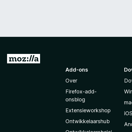
N
a
Add-ons
Do
a
Over
Do
r
M
Firefox-add-
Wi
o
onsblog
ma
z
Extensieworkshop
i
iO
l
Ontwikkelaarshub
An
l