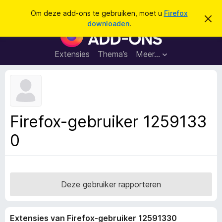
Z
Aanmelden
Om deze add-ons te gebruiken, moet u
Firefox
D
o
downloaden
.
i
A
e
t
d
b
k
e
d
Extensies
Thema’s
Meer…
e
r
-
i
n
c
o
h
n
t
v
s
e
v
r
Firefox-gebruiker 1259133
b
o
e
0
o
r
g
r
e
F
n
i
r
Deze gebruiker rapporteren
e
f
Extensies van Firefox-gebruiker 12591330
o