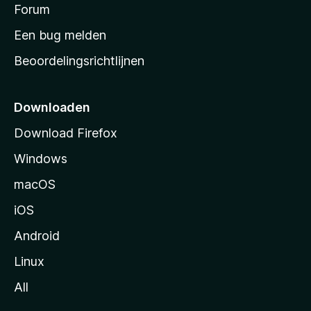
s
Forum
e
n
t
Een bug melden
a
Beoordelingsrichtlijnen
r
t
p
Downloaden
a
Download Firefox
g
Windows
i
n
macOS
a
iOS
Android
Linux
All