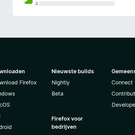
wnloaden
Nieuwste builds
Gemeen
wnload Firefox
Nightly
Connect
ndows
Beta
Contribu
cOS
Develope
S
Firefox voor
bedrijven
droid