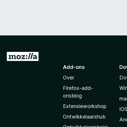
N
a
Add-ons
Do
a
Over
Do
r
M
Firefox-add-
Wi
o
onsblog
ma
z
Extensieworkshop
i
iO
l
Ontwikkelaarshub
An
l