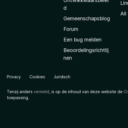
Ontwikkelaarsbelei
Lin
a
d
’
All
Gemeenschapsblog
s
s
Forum
t
Een bug melden
a
Beoordelingsrichtlij
r
nen
t
p
a
Privacy
Cookies
Juridisch
g
i
Tenzij anders
vermeld
, is op de inhoud van deze website de
Cr
n
toepassing.
a