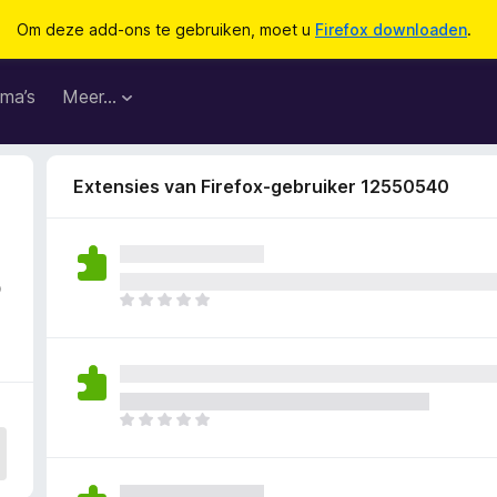
Om deze add-ons te gebruiken, moet u
Firefox downloaden
.
ma’s
Meer…
Extensies van Firefox-gebruiker 12550540
5
E
r
z
i
j
n
E
n
r
o
z
g
i