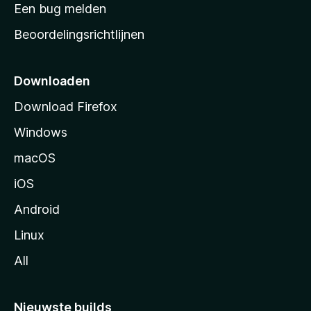
t
Een bug melden
a
Beoordelingsrichtlijnen
r
t
p
Downloaden
a
Download Firefox
g
Windows
i
n
macOS
a
iOS
Android
Linux
All
Nieuwste builds