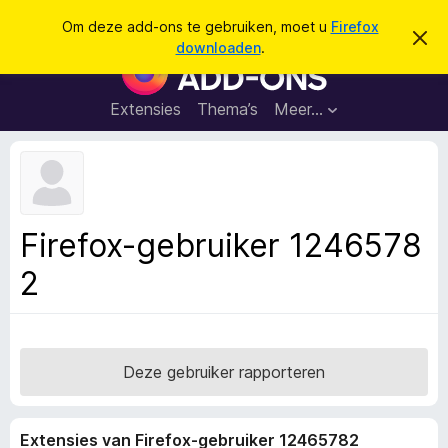
Z
Aanmelden
Om deze add-ons te gebruiken, moet u
Firefox
D
o
downloaden
.
i
A
e
t
d
b
k
e
d
Extensies
Thema’s
Meer…
e
r
-
i
n
c
o
h
n
t
v
s
e
v
r
Firefox-gebruiker 1246578
b
o
e
2
o
r
g
r
e
F
n
i
r
Deze gebruiker rapporteren
e
f
Extensies van Firefox-gebruiker 12465782
o