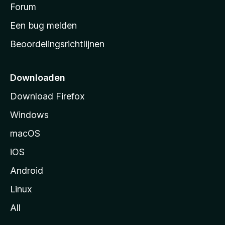
s
Forum
e
n
t
Een bug melden
a
Beoordelingsrichtlijnen
r
t
p
Downloaden
a
Download Firefox
g
Windows
i
n
macOS
a
iOS
Android
Linux
All