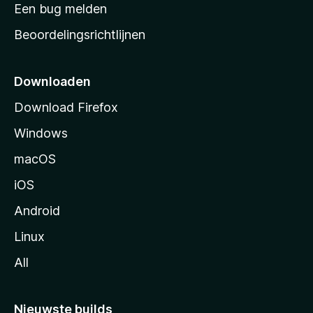
t
Een bug melden
a
Beoordelingsrichtlijnen
r
t
p
Downloaden
a
Download Firefox
g
Windows
i
n
macOS
a
iOS
Android
Linux
All
Nieuwste builds