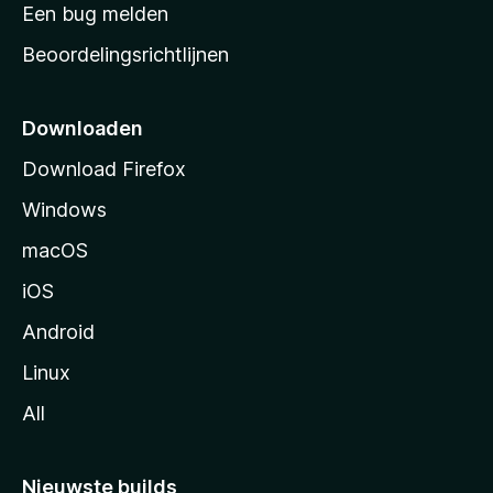
t
Een bug melden
a
Beoordelingsrichtlijnen
r
t
p
Downloaden
a
Download Firefox
g
Windows
i
n
macOS
a
iOS
Android
Linux
All
Nieuwste builds