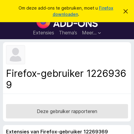
Z
Aanmelden
Om deze add-ons te gebruiken, moet u
Firefox
D
o
downloaden
.
i
A
e
t
d
b
k
e
d
Extensies
Thema’s
Meer…
e
r
-
i
n
c
o
h
n
t
v
s
e
v
r
Firefox-gebruiker 1226936
b
o
e
9
o
r
g
r
e
F
n
i
r
Deze gebruiker rapporteren
e
f
Extensies van Firefox-gebruiker 12269369
o