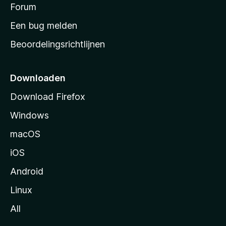
s
Forum
e
n
t
Een bug melden
a
Beoordelingsrichtlijnen
r
t
p
Downloaden
a
Download Firefox
g
Windows
i
n
macOS
a
iOS
Android
Linux
All