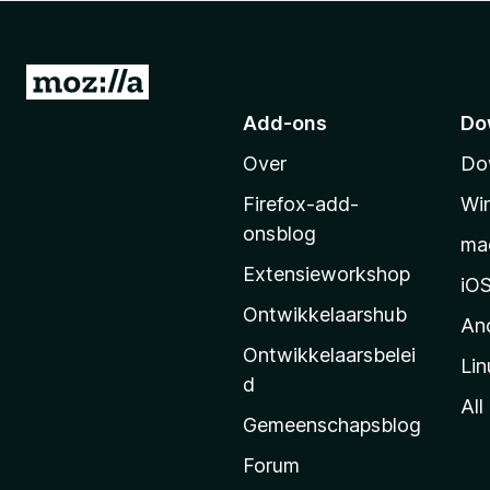
x
B
r
N
o
a
Add-ons
Do
w
a
s
Over
Do
r
e
M
r
Firefox-add-
Wi
o
onsblog
ma
z
Extensieworkshop
i
iO
l
Ontwikkelaarshub
An
l
Ontwikkelaarsbelei
Lin
a
d
’
All
Gemeenschapsblog
s
s
Forum