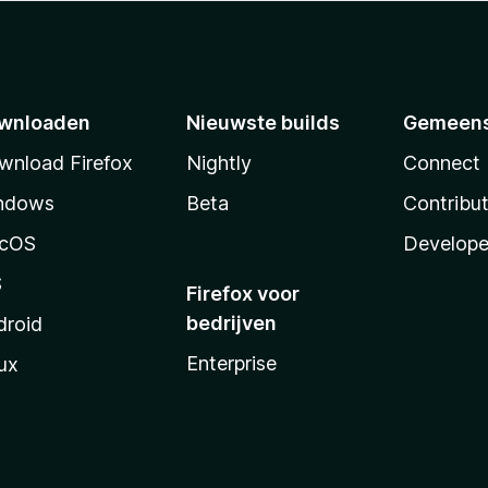
wnloaden
Nieuwste builds
Gemeen
wnload Firefox
Nightly
Connect
ndows
Beta
Contribu
cOS
Develope
S
Firefox voor
bedrijven
droid
Enterprise
ux