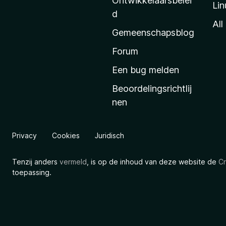
Ontwikkelaarsbelei
Lin
a
d
’
All
Gemeenschapsblog
s
s
Forum
t
Een bug melden
a
Beoordelingsrichtlij
r
nen
t
p
a
Privacy
Cookies
Juridisch
g
i
Tenzij anders
vermeld
, is op de inhoud van deze website de
Cr
n
toepassing.
a