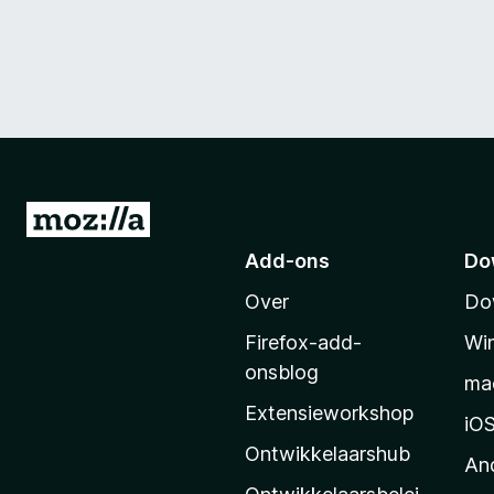
N
a
Add-ons
Do
a
Over
Do
r
M
Firefox-add-
Wi
o
onsblog
ma
z
Extensieworkshop
i
iO
l
Ontwikkelaarshub
An
l