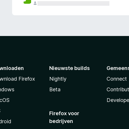
wnloaden
Nieuwste builds
Gemeen
wnload Firefox
Nightly
Connect
ndows
Beta
Contribu
cOS
Develope
S
Firefox voor
bedrijven
droid