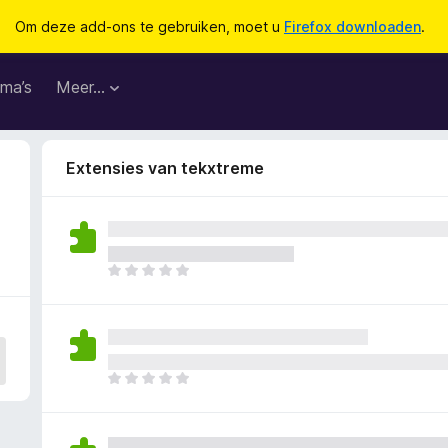
Om deze add-ons te gebruiken, moet u
Firefox downloaden
.
ma’s
Meer…
Extensies van tekxtreme
E
r
z
i
j
n
E
n
r
o
z
g
i