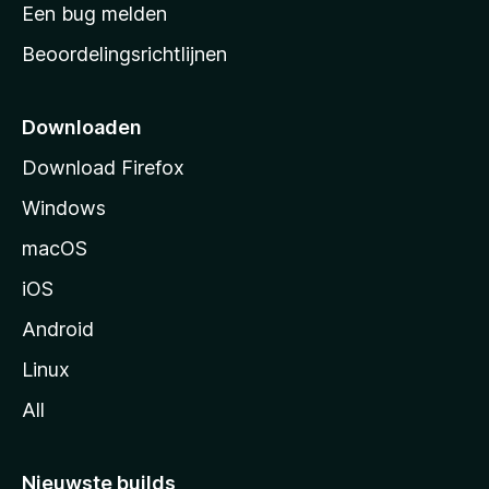
t
Een bug melden
a
Beoordelingsrichtlijnen
r
t
p
Downloaden
a
Download Firefox
g
Windows
i
n
macOS
a
iOS
Android
Linux
All
Nieuwste builds