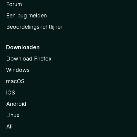
s
Forum
e
n
t
Een bug melden
a
Beoordelingsrichtlijnen
r
t
p
Downloaden
a
Download Firefox
g
Windows
i
n
macOS
a
iOS
Android
Linux
All