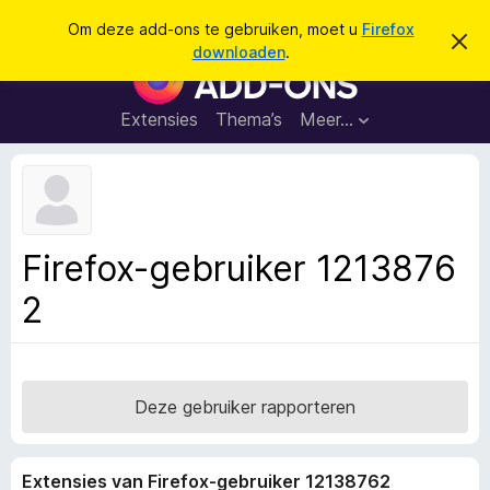
Z
Aanmelden
Om deze add-ons te gebruiken, moet u
Firefox
D
o
downloaden
.
i
A
e
t
d
b
k
e
d
Extensies
Thema’s
Meer…
e
r
-
i
n
c
o
h
n
t
v
s
e
v
r
Firefox-gebruiker 1213876
b
o
e
2
o
r
g
r
e
F
n
i
r
Deze gebruiker rapporteren
e
f
Extensies van Firefox-gebruiker 12138762
o