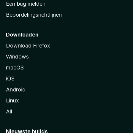
t
Een bug melden
a
Beoordelingsrichtlijnen
r
t
p
Downloaden
a
Download Firefox
g
Windows
i
n
macOS
a
iOS
Android
Linux
All
Nieuwste builds