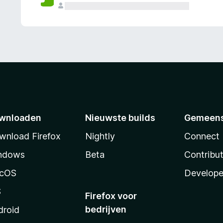
wnloaden
Nieuwste builds
Gemeen
wnload Firefox
Nightly
Connect
ndows
Beta
Contribu
cOS
Develope
S
Firefox voor
bedrijven
droid