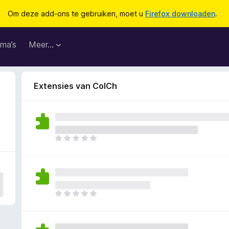
Om deze add-ons te gebruiken, moet u
Firefox downloaden
.
ma’s
Meer…
Extensies van ColCh
E
r
z
i
j
n
E
n
r
o
z
g
i