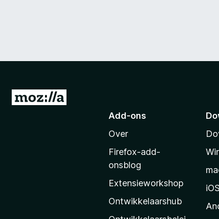
N
a
Add-ons
Do
a
Over
Do
r
M
Firefox-add-
Wi
o
onsblog
ma
z
Extensieworkshop
i
iO
l
Ontwikkelaarshub
An
l