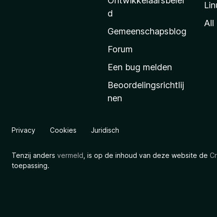
Ontwikkelaarsbelei
Lin
a
d
’
All
Gemeenschapsblog
s
s
Forum
t
Een bug melden
a
Beoordelingsrichtlij
r
nen
t
p
a
Privacy
Cookies
Juridisch
g
i
Tenzij anders
vermeld
, is op de inhoud van deze website de
Cr
n
toepassing.
a