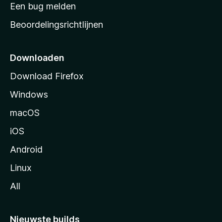
t
Een bug melden
a
Beoordelingsrichtlijnen
r
t
p
Downloaden
a
Download Firefox
g
Windows
i
n
macOS
a
iOS
Android
Linux
All
Nieuwste builds