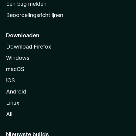
t
Een bug melden
a
Beoordelingsrichtlijnen
r
t
p
Downloaden
a
Download Firefox
g
Windows
i
n
macOS
a
iOS
Android
Linux
All
Nieuwste builds