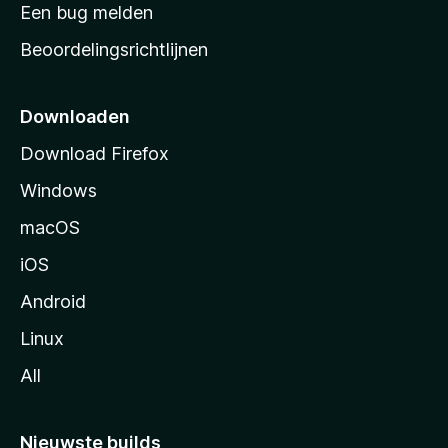
t
Een bug melden
a
Beoordelingsrichtlijnen
r
t
p
Downloaden
a
Download Firefox
g
Windows
i
n
macOS
a
iOS
Android
Linux
All
Nieuwste builds