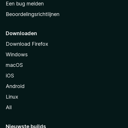
t
Een bug melden
a
Beoordelingsrichtlijnen
r
t
p
Downloaden
a
Download Firefox
g
Windows
i
n
macOS
a
iOS
Android
Linux
All
Nieuwste builds