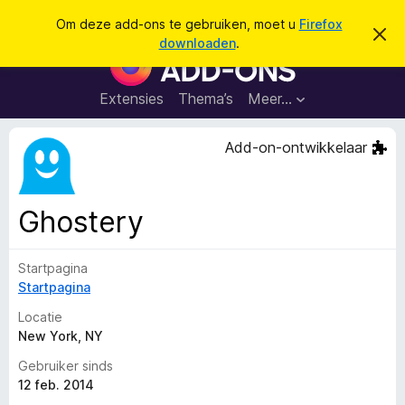
Z
Aanmelden
Om deze add-ons te gebruiken, moet u
Firefox
D
o
downloaden
.
i
A
e
t
d
b
k
e
d
Extensies
Thema’s
Meer…
e
r
-
i
n
c
o
Add-on-ontwikkelaar
h
n
t
v
s
e
v
r
Ghostery
b
o
e
o
r
g
Startpagina
r
e
Startpagina
F
n
i
Locatie
r
New York, NY
e
Gebruiker sinds
f
12 feb. 2014
o