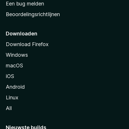
t
Een bug melden
a
Beoordelingsrichtlijnen
r
t
p
Downloaden
a
Download Firefox
g
Windows
i
n
macOS
a
iOS
Android
Linux
All
Nieuwste builds