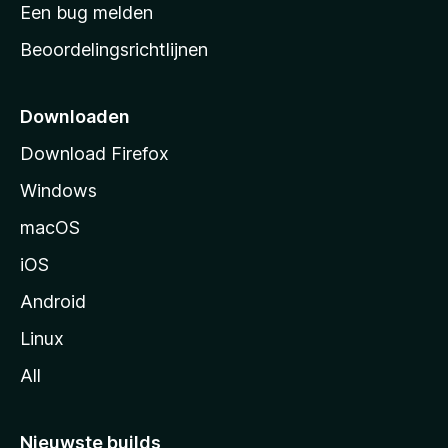
t
Een bug melden
a
Beoordelingsrichtlijnen
r
t
p
Downloaden
a
Download Firefox
g
Windows
i
n
macOS
a
iOS
Android
Linux
All
Nieuwste builds