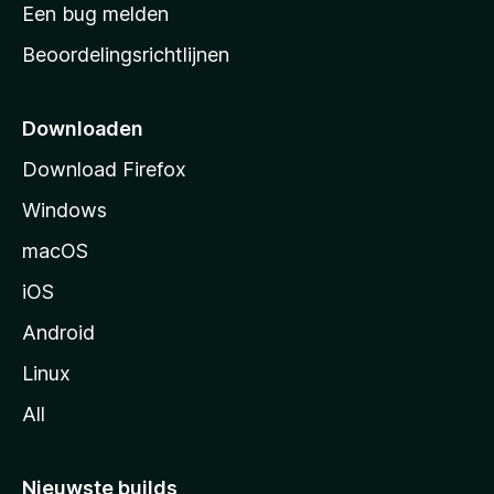
t
Een bug melden
a
Beoordelingsrichtlijnen
r
t
p
Downloaden
a
Download Firefox
g
Windows
i
n
macOS
a
iOS
Android
Linux
All
Nieuwste builds