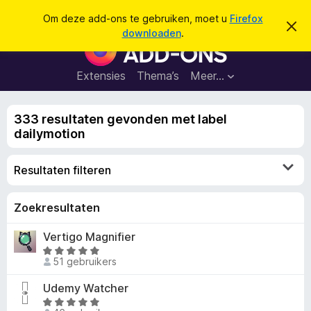
Z
Aanmelden
Om deze add-ons te gebruiken, moet u
Firefox
D
o
downloaden
.
i
A
e
t
d
b
k
e
d
Extensies
Thema’s
Meer…
e
r
-
i
n
c
o
h
333 resultaten gevonden met label
n
t
dailymotion
v
s
e
v
r
Resultaten filteren
b
o
e
o
r
g
r
Zoekresultaten
e
F
n
Vertigo Magnifier
i
W
r
51 gebruikers
a
e
a
Udemy Watcher
f
r
W
o
d