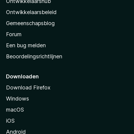
Ontwikkelaarshub
l
a
Ontwikkelaarsbeleid
’
Gemeenschapsblog
s
s
Forum
t
Een bug melden
a
Beoordelingsrichtlijnen
r
t
p
Downloaden
a
Download Firefox
g
Windows
i
n
macOS
a
iOS
Android