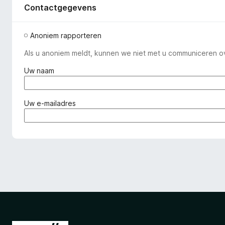
Contactgegevens
Anoniem rapporteren
Als u anoniem meldt, kunnen we niet met u communiceren o
(
Uw naam
v
e
r
(
Uw e-mailadres
p
v
l
e
i
r
c
p
h
l
t
i
)
c
h
t
)