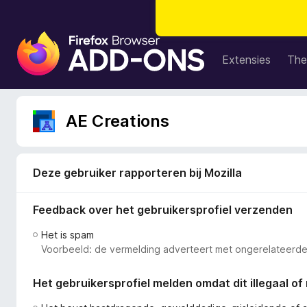
A
d
Extensies
The
d
-
o
AE Creations
n
s
v
o
Deze gebruiker rapporteren bij Mozilla
o
r
Feedback over het gebruikersprofiel verzenden
F
Het is spam
i
Voorbeeld: de vermelding adverteert met ongerelateerde
r
e
Het gebruikersprofiel melden omdat dit illegaal of 
f
o