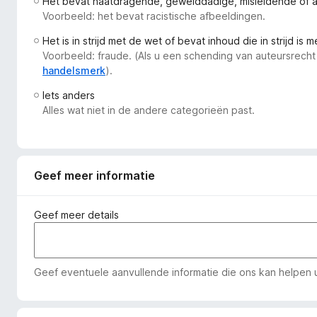
Het bevat haatdragende, gewelddadige, misleidende of 
x
Voorbeeld: het bevat racistische afbeeldingen.
B
Het is in strijd met de wet of bevat inhoud die in strijd is 
r
Voorbeeld: fraude. (Als u een schending van auteursrecht
o
handelsmerk
).
w
Iets anders
s
Alles wat niet in de andere categorieën past.
e
r
Geef meer informatie
Geef meer details
Geef eventuele aanvullende informatie die ons kan helpen u