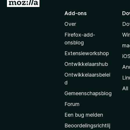
N
a
Add-ons
Do
a
Over
Do
r
M
Firefox-add-
Wi
o
onsblog
ma
z
Extensieworkshop
i
iO
l
Ontwikkelaarshub
An
l
Ontwikkelaarsbelei
Lin
a
d
’
All
Gemeenschapsblog
s
s
Forum
t
Een bug melden
a
Beoordelingsrichtlij
r