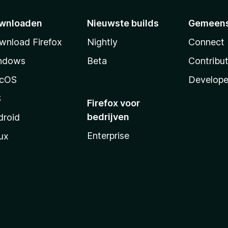
wnloaden
Nieuwste builds
Gemeen
wnload Firefox
Nightly
Connect
ndows
Beta
Contribu
cOS
Develope
S
Firefox voor
bedrijven
droid
Enterprise
ux