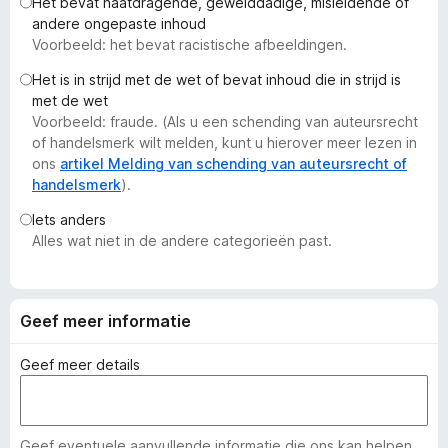
Het bevat haatdragende, gewelddadige, misleidende of
x
andere ongepaste inhoud
B
Voorbeeld: het bevat racistische afbeeldingen.
r
Het is in strijd met de wet of bevat inhoud die in strijd is
o
met de wet
w
Voorbeeld: fraude. (Als u een schending van auteursrecht
s
of handelsmerk wilt melden, kunt u hierover meer lezen in
e
ons
artikel Melding van schending van auteursrecht of
handelsmerk
).
r
Iets anders
Alles wat niet in de andere categorieën past.
Geef meer informatie
Geef meer details
Geef eventuele aanvullende informatie die ons kan helpen