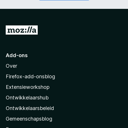
t
i
)
c
h
t
)
N
a
a
r
Add-ons
M
Over
o
z
Firefox-add-onsblog
i
Extensieworkshop
l
Ontwikkelaarshub
l
a
Ontwikkelaarsbeleid
’
Gemeenschapsblog
s