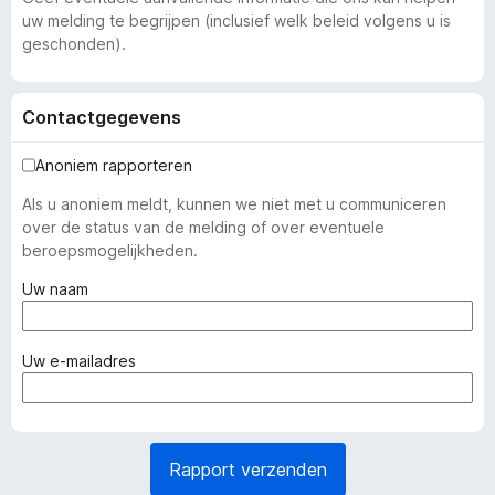
uw melding te begrijpen (inclusief welk beleid volgens u is
geschonden).
Contactgegevens
Anoniem rapporteren
Als u anoniem meldt, kunnen we niet met u communiceren
over de status van de melding of over eventuele
beroepsmogelijkheden.
(
Uw naam
v
e
r
(
Uw e-mailadres
p
v
l
e
i
r
c
p
Rapport verzenden
h
l