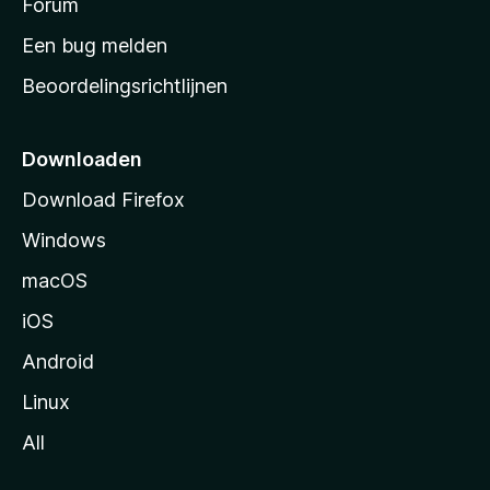
s
Forum
t
Een bug melden
a
Beoordelingsrichtlijnen
r
t
p
Downloaden
a
Download Firefox
g
Windows
i
n
macOS
a
iOS
Android
Linux
All