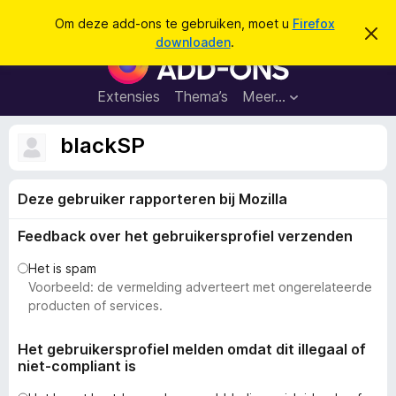
Z
Aanmelden
Om deze add-ons te gebruiken, moet u
Firefox
D
o
downloaden
.
i
A
e
t
d
b
k
e
d
Extensies
Thema’s
Meer…
e
r
-
i
n
c
o
blackSP
h
n
t
v
s
e
Deze gebruiker rapporteren bij Mozilla
v
r
b
o
e
Feedback over het gebruikersprofiel verzenden
o
r
g
r
Het is spam
e
F
Voorbeeld: de vermelding adverteert met ongerelateerde
n
i
producten of services.
r
e
Het gebruikersprofiel melden omdat dit illegaal of
niet-compliant is
f
o