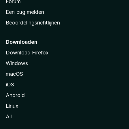
s
Forum
t
Een bug melden
a
Beoordelingsrichtlijnen
r
t
p
Downloaden
a
Download Firefox
g
Windows
i
n
macOS
a
iOS
Android
Linux
All