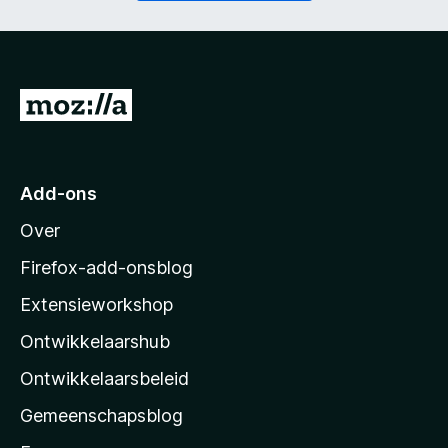
t
i
)
c
h
t
)
N
a
a
r
Add-ons
M
Over
o
z
Firefox-add-onsblog
i
Extensieworkshop
l
Ontwikkelaarshub
l
a
Ontwikkelaarsbeleid
’
Gemeenschapsblog
s