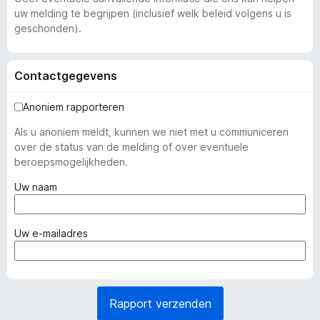
uw melding te begrijpen (inclusief welk beleid volgens u is
geschonden).
Contactgegevens
Anoniem rapporteren
Als u anoniem meldt, kunnen we niet met u communiceren
over de status van de melding of over eventuele
beroepsmogelijkheden.
(
Uw naam
v
e
r
(
Uw e-mailadres
p
v
l
e
i
r
c
p
Rapport verzenden
h
l