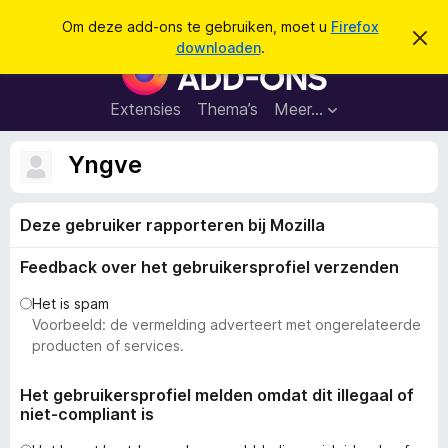
Z
Aanmelden
Om deze add-ons te gebruiken, moet u
Firefox
D
o
downloaden
.
i
A
e
t
d
b
k
e
d
Extensies
Thema’s
Meer…
e
r
-
i
n
c
o
Yngve
h
n
t
v
s
e
Deze gebruiker rapporteren bij Mozilla
v
r
b
o
e
Feedback over het gebruikersprofiel verzenden
o
r
g
r
Het is spam
e
F
Voorbeeld: de vermelding adverteert met ongerelateerde
n
i
producten of services.
r
e
Het gebruikersprofiel melden omdat dit illegaal of
niet-compliant is
f
o