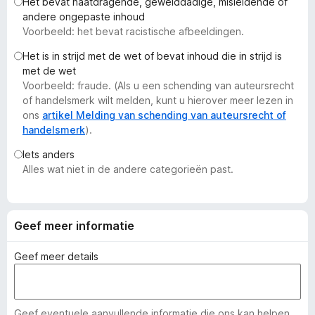
Het bevat haatdragende, gewelddadige, misleidende of
x
andere ongepaste inhoud
B
Voorbeeld: het bevat racistische afbeeldingen.
r
Het is in strijd met de wet of bevat inhoud die in strijd is
o
met de wet
w
Voorbeeld: fraude. (Als u een schending van auteursrecht
s
of handelsmerk wilt melden, kunt u hierover meer lezen in
e
ons
artikel Melding van schending van auteursrecht of
handelsmerk
).
r
Iets anders
Alles wat niet in de andere categorieën past.
Geef meer informatie
Geef meer details
Geef eventuele aanvullende informatie die ons kan helpen