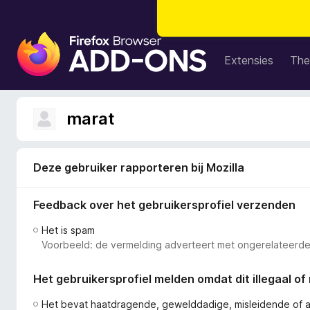
A
d
Extensies
The
d
-
o
marat
n
s
v
Deze gebruiker rapporteren bij Mozilla
o
o
Feedback over het gebruikersprofiel verzenden
r
F
Het is spam
i
Voorbeeld: de vermelding adverteert met ongerelateerde
r
e
Het gebruikersprofiel melden omdat dit illegaal of 
f
o
Het bevat haatdragende, gewelddadige, misleidende of 