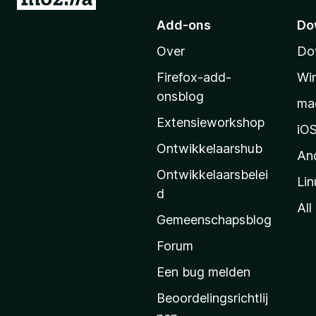
a
Add-ons
Do
a
Over
Do
r
M
Firefox-add-
Wi
o
onsblog
ma
z
Extensieworkshop
i
iO
l
Ontwikkelaarshub
An
l
Ontwikkelaarsbelei
Lin
a
d
’
All
Gemeenschapsblog
s
s
Forum
t
Een bug melden
a
Beoordelingsrichtlij
r