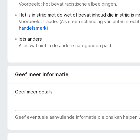
Voorbeeld: het bevat racistische afbeeldingen.
x
B
Het is in strijd met de wet of bevat inhoud die in strijd is 
r
Voorbeeld: fraude. (Als u een schending van auteursrecht
o
handelsmerk
).
w
Iets anders
s
Alles wat niet in de andere categorieën past.
e
r
Geef meer informatie
Geef meer details
Geef eventuele aanvullende informatie die ons kan helpen u