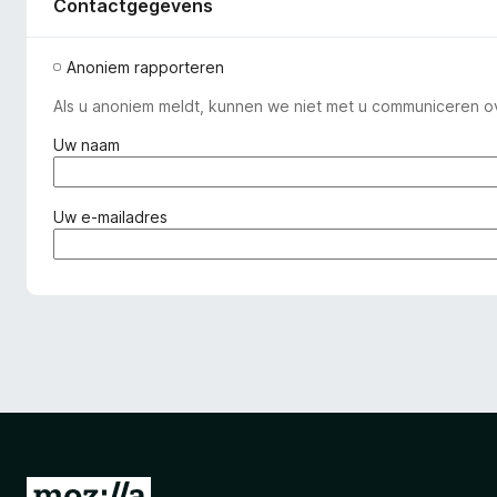
Contactgegevens
Anoniem rapporteren
Als u anoniem meldt, kunnen we niet met u communiceren o
(
Uw naam
v
e
r
(
Uw e-mailadres
p
v
l
e
i
r
c
p
h
l
t
i
)
c
h
t
)
N