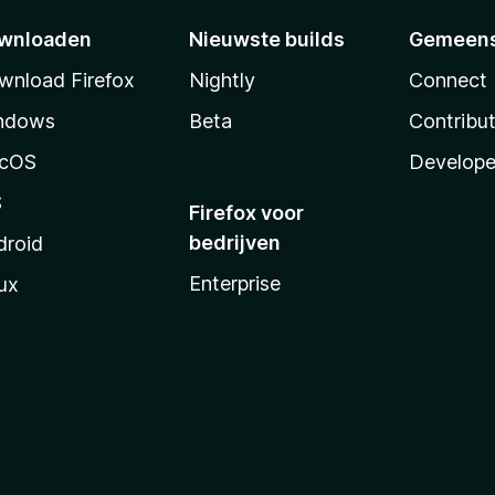
wnloaden
Nieuwste builds
Gemeen
wnload Firefox
Nightly
Connect
ndows
Beta
Contribu
cOS
Develope
S
Firefox voor
bedrijven
droid
Enterprise
ux