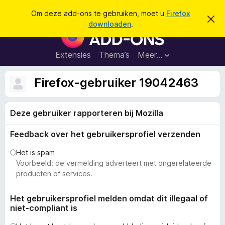
Z
Aanmelden
Om deze add-ons te gebruiken, moet u
Firefox
D
o
downloaden
.
i
A
e
t
d
b
k
e
d
Extensies
Thema’s
Meer…
e
r
-
i
n
c
o
Firefox-gebruiker 19042463
h
n
t
v
s
e
Deze gebruiker rapporteren bij Mozilla
v
r
b
o
e
Feedback over het gebruikersprofiel verzenden
o
r
g
r
Het is spam
e
F
Voorbeeld: de vermelding adverteert met ongerelateerde
n
i
producten of services.
r
e
Het gebruikersprofiel melden omdat dit illegaal of
niet-compliant is
f
o