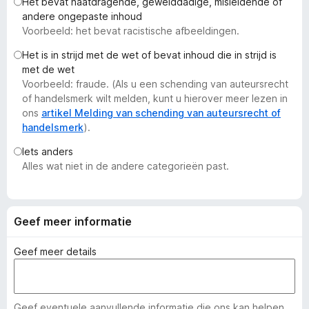
Het bevat haatdragende, gewelddadige, misleidende of
x
andere ongepaste inhoud
B
Voorbeeld: het bevat racistische afbeeldingen.
r
Het is in strijd met de wet of bevat inhoud die in strijd is
o
met de wet
w
Voorbeeld: fraude. (Als u een schending van auteursrecht
s
of handelsmerk wilt melden, kunt u hierover meer lezen in
e
ons
artikel Melding van schending van auteursrecht of
handelsmerk
).
r
Iets anders
Alles wat niet in de andere categorieën past.
Geef meer informatie
Geef meer details
Geef eventuele aanvullende informatie die ons kan helpen