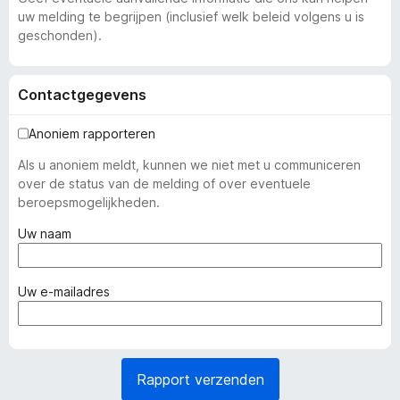
uw melding te begrijpen (inclusief welk beleid volgens u is
geschonden).
Contactgegevens
Anoniem rapporteren
Als u anoniem meldt, kunnen we niet met u communiceren
over de status van de melding of over eventuele
beroepsmogelijkheden.
(
Uw naam
v
e
r
(
Uw e-mailadres
p
v
l
e
i
r
c
p
Rapport verzenden
h
l