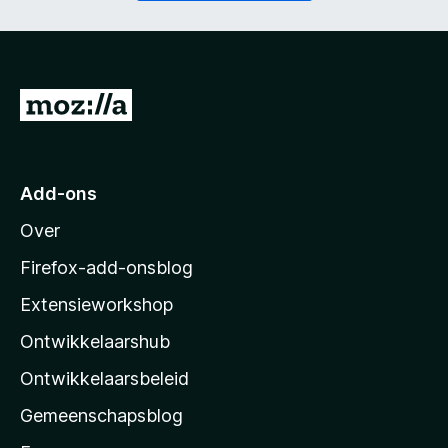
t
i
)
c
h
t
)
N
a
a
r
Add-ons
M
Over
o
z
Firefox-add-onsblog
i
Extensieworkshop
l
Ontwikkelaarshub
l
a
Ontwikkelaarsbeleid
’
Gemeenschapsblog
s