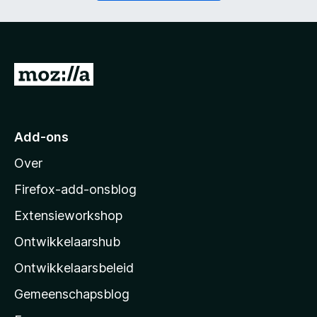
t
i
)
c
h
t
)
N
a
a
r
Add-ons
M
Over
o
z
Firefox-add-onsblog
i
Extensieworkshop
l
Ontwikkelaarshub
l
a
Ontwikkelaarsbeleid
’
Gemeenschapsblog
s