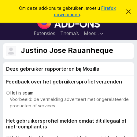
Z
Aanmelden
Om deze add-ons te gebruiken, moet u
Firefox
D
o
downloaden
.
i
A
e
t
d
b
k
e
d
Extensies
Thema’s
Meer…
e
r
-
i
n
c
o
Justino Jose Rauanheque
h
n
t
v
s
e
Deze gebruiker rapporteren bij Mozilla
v
r
b
o
e
Feedback over het gebruikersprofiel verzenden
o
r
g
r
Het is spam
e
F
Voorbeeld: de vermelding adverteert met ongerelateerde
n
i
producten of services.
r
e
Het gebruikersprofiel melden omdat dit illegaal of
niet-compliant is
f
o