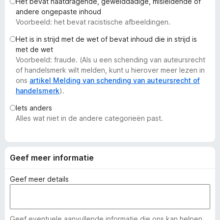
Het bevat haatdragende, gewelddadige, misleidende of
x
andere ongepaste inhoud
B
Voorbeeld: het bevat racistische afbeeldingen.
r
Het is in strijd met de wet of bevat inhoud die in strijd is
o
met de wet
w
Voorbeeld: fraude. (Als u een schending van auteursrecht
s
of handelsmerk wilt melden, kunt u hierover meer lezen in
e
ons
artikel Melding van schending van auteursrecht of
handelsmerk
).
r
Iets anders
Alles wat niet in de andere categorieën past.
Geef meer informatie
Geef meer details
Geef eventuele aanvullende informatie die ons kan helpen