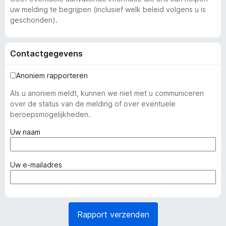
uw melding te begrijpen (inclusief welk beleid volgens u is
geschonden).
Contactgegevens
Anoniem rapporteren
Als u anoniem meldt, kunnen we niet met u communiceren
over de status van de melding of over eventuele
beroepsmogelijkheden.
(
Uw naam
v
e
r
(
Uw e-mailadres
p
v
l
e
i
r
c
p
Rapport verzenden
h
l