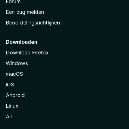
s
Forum
t
Een bug melden
a
Beoordelingsrichtlijnen
r
t
p
Downloaden
a
Download Firefox
g
Windows
i
n
macOS
a
iOS
Android
Linux
All