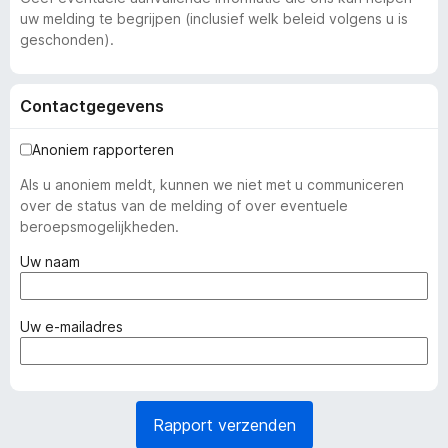
uw melding te begrijpen (inclusief welk beleid volgens u is
geschonden).
Contactgegevens
Anoniem rapporteren
Als u anoniem meldt, kunnen we niet met u communiceren
over de status van de melding of over eventuele
beroepsmogelijkheden.
(
Uw naam
v
e
r
(
Uw e-mailadres
p
v
l
e
i
r
c
p
Rapport verzenden
h
l