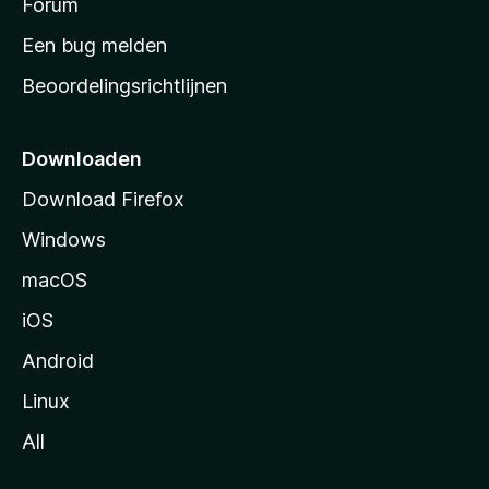
s
Forum
t
Een bug melden
a
Beoordelingsrichtlijnen
r
t
p
Downloaden
a
Download Firefox
g
Windows
i
n
macOS
a
iOS
Android
Linux
All