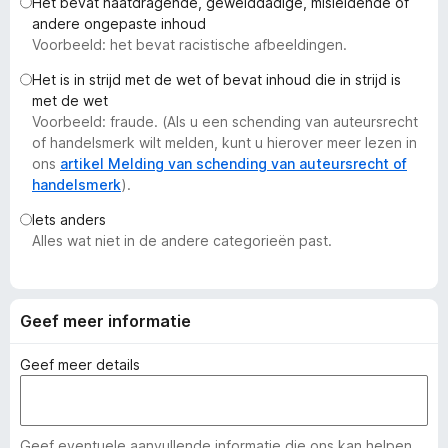
Het bevat haatdragende, gewelddadige, misleidende of
x
andere ongepaste inhoud
B
Voorbeeld: het bevat racistische afbeeldingen.
r
Het is in strijd met de wet of bevat inhoud die in strijd is
o
met de wet
w
Voorbeeld: fraude. (Als u een schending van auteursrecht
s
of handelsmerk wilt melden, kunt u hierover meer lezen in
e
ons
artikel Melding van schending van auteursrecht of
handelsmerk
).
r
Iets anders
Alles wat niet in de andere categorieën past.
Geef meer informatie
Geef meer details
Geef eventuele aanvullende informatie die ons kan helpen