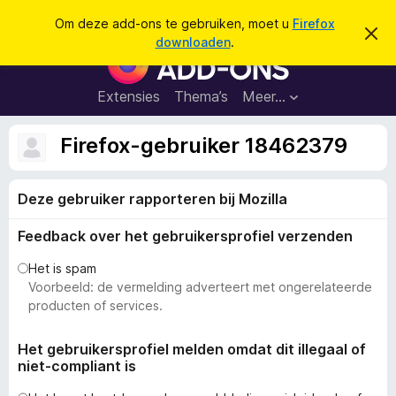
Z
Aanmelden
Om deze add-ons te gebruiken, moet u
Firefox
D
o
downloaden
.
i
A
e
t
d
b
k
e
d
Extensies
Thema’s
Meer…
e
r
-
i
n
c
o
Firefox-gebruiker 18462379
h
n
t
v
s
e
Deze gebruiker rapporteren bij Mozilla
v
r
b
o
e
Feedback over het gebruikersprofiel verzenden
o
r
g
r
Het is spam
e
F
Voorbeeld: de vermelding adverteert met ongerelateerde
n
i
producten of services.
r
e
Het gebruikersprofiel melden omdat dit illegaal of
niet-compliant is
f
o