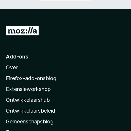
t
i
)
c
h
t
)
N
a
a
r
Add-ons
M
Over
o
z
Firefox-add-onsblog
i
Extensieworkshop
l
Ontwikkelaarshub
l
a
Ontwikkelaarsbeleid
’
Gemeenschapsblog
s