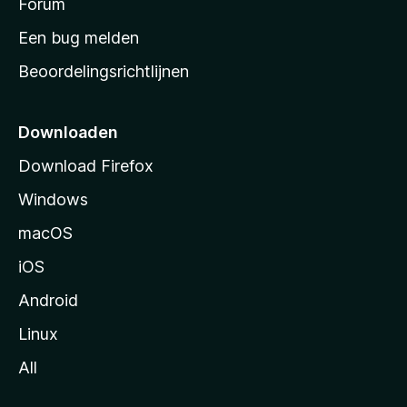
s
Forum
t
Een bug melden
a
Beoordelingsrichtlijnen
r
t
p
Downloaden
a
Download Firefox
g
Windows
i
n
macOS
a
iOS
Android
Linux
All