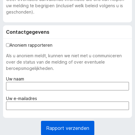
uw melding te begrijpen (inclusief welk beleid volgens u is
geschonden).
Contactgegevens
Anoniem rapporteren
Als u anoniem meldt, kunnen we niet met u communiceren
over de status van de melding of over eventuele
beroepsmogelijkheden.
(
Uw naam
v
e
r
(
Uw e-mailadres
p
v
l
e
i
r
c
p
Rapport verzenden
h
l