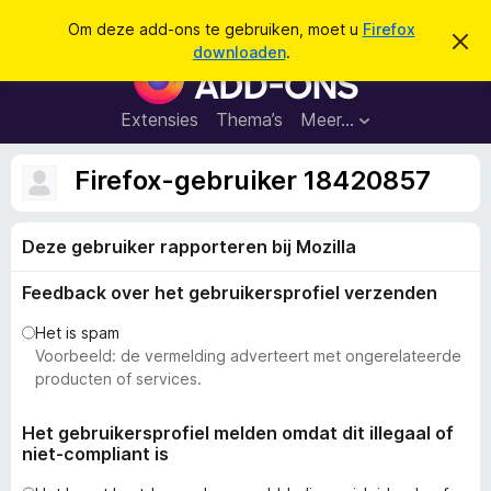
Z
Aanmelden
Om deze add-ons te gebruiken, moet u
Firefox
D
o
downloaden
.
i
A
e
t
d
b
k
e
d
Extensies
Thema’s
Meer…
e
r
-
i
n
c
o
Firefox-gebruiker 18420857
h
n
t
v
s
e
Deze gebruiker rapporteren bij Mozilla
v
r
b
o
e
Feedback over het gebruikersprofiel verzenden
o
r
g
r
Het is spam
e
F
Voorbeeld: de vermelding adverteert met ongerelateerde
n
i
producten of services.
r
e
Het gebruikersprofiel melden omdat dit illegaal of
niet-compliant is
f
o