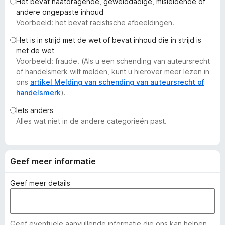
Het bevat haatdragende, gewelddadige, misleidende of
x
andere ongepaste inhoud
B
Voorbeeld: het bevat racistische afbeeldingen.
r
Het is in strijd met de wet of bevat inhoud die in strijd is
o
met de wet
w
Voorbeeld: fraude. (Als u een schending van auteursrecht
s
of handelsmerk wilt melden, kunt u hierover meer lezen in
e
ons
artikel Melding van schending van auteursrecht of
handelsmerk
).
r
Iets anders
Alles wat niet in de andere categorieën past.
Geef meer informatie
Geef meer details
Geef eventuele aanvullende informatie die ons kan helpen