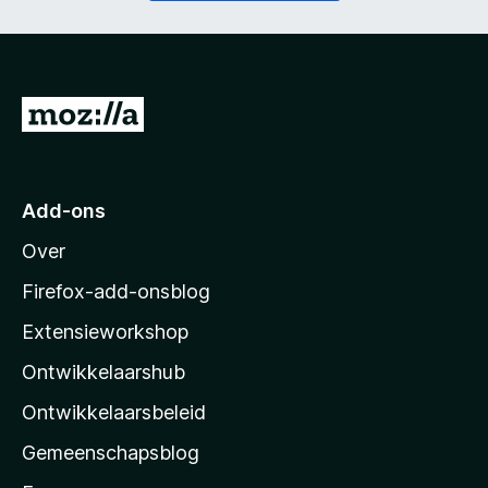
t
i
)
c
h
t
)
N
a
a
r
Add-ons
M
Over
o
z
Firefox-add-onsblog
i
Extensieworkshop
l
Ontwikkelaarshub
l
a
Ontwikkelaarsbeleid
’
Gemeenschapsblog
s