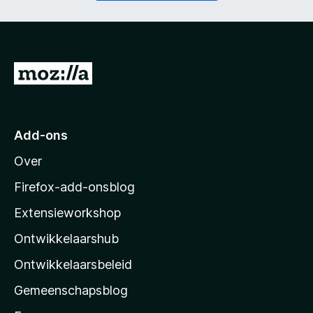
t
i
)
c
h
t
)
N
a
a
r
Add-ons
M
Over
o
z
Firefox-add-onsblog
i
Extensieworkshop
l
Ontwikkelaarshub
l
a
Ontwikkelaarsbeleid
’
Gemeenschapsblog
s