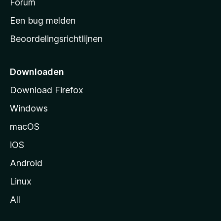
s
Forum
t
Een bug melden
a
Beoordelingsrichtlijnen
r
t
p
Downloaden
a
Download Firefox
g
Windows
i
n
macOS
a
iOS
Android
Linux
All