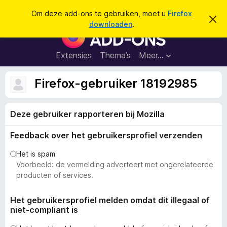
Z
Aanmelden
Om deze add-ons te gebruiken, moet u
Firefox
D
o
downloaden
.
i
A
e
t
d
b
k
e
d
Extensies
Thema’s
Meer…
e
r
-
i
n
c
o
Firefox-gebruiker 18192985
h
n
t
v
s
e
Deze gebruiker rapporteren bij Mozilla
v
r
b
o
e
Feedback over het gebruikersprofiel verzenden
o
r
g
r
Het is spam
e
F
Voorbeeld: de vermelding adverteert met ongerelateerde
n
i
producten of services.
r
e
Het gebruikersprofiel melden omdat dit illegaal of
niet-compliant is
f
o