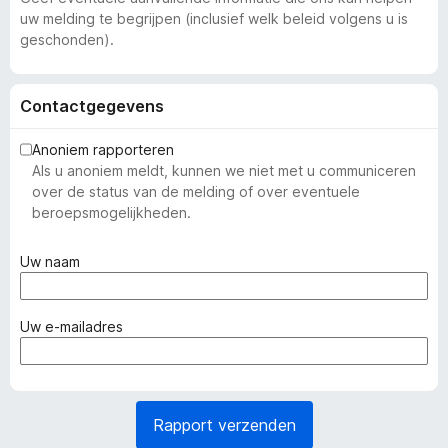
uw melding te begrijpen (inclusief welk beleid volgens u is
geschonden).
Contactgegevens
Anoniem rapporteren
Als u anoniem meldt, kunnen we niet met u communiceren
over de status van de melding of over eventuele
beroepsmogelijkheden.
(
Uw naam
v
e
r
(
Uw e-mailadres
p
v
l
e
i
r
c
p
Rapport verzenden
h
l