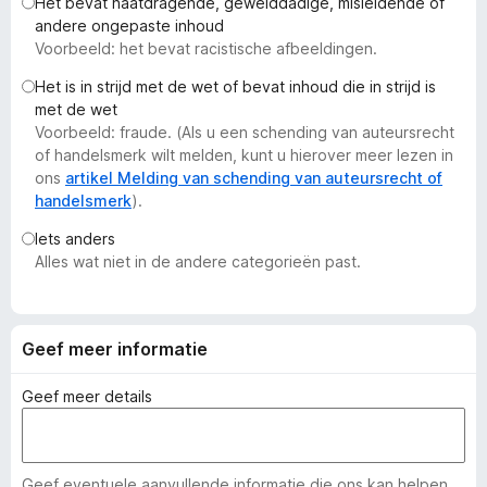
Het bevat haatdragende, gewelddadige, misleidende of
x
andere ongepaste inhoud
B
Voorbeeld: het bevat racistische afbeeldingen.
r
Het is in strijd met de wet of bevat inhoud die in strijd is
o
met de wet
w
Voorbeeld: fraude. (Als u een schending van auteursrecht
s
of handelsmerk wilt melden, kunt u hierover meer lezen in
e
ons
artikel Melding van schending van auteursrecht of
handelsmerk
).
r
Iets anders
Alles wat niet in de andere categorieën past.
Geef meer informatie
Geef meer details
Geef eventuele aanvullende informatie die ons kan helpen