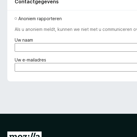
Contactgegevens
Anoniem rapporteren
Als u anoniem meldt, kunnen we niet met u communiceren o
(
Uw naam
v
e
r
(
Uw e-mailadres
p
v
l
e
i
r
c
p
h
l
t
i
)
c
h
t
)
N