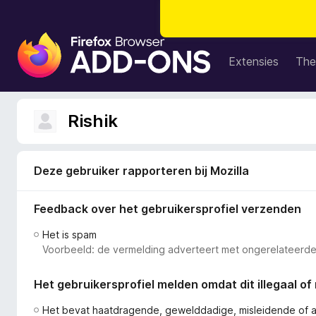
A
d
Extensies
The
d
-
o
Rishik
n
s
v
Deze gebruiker rapporteren bij Mozilla
o
o
Feedback over het gebruikersprofiel verzenden
r
F
Het is spam
i
Voorbeeld: de vermelding adverteert met ongerelateerde
r
e
Het gebruikersprofiel melden omdat dit illegaal of 
f
o
Het bevat haatdragende, gewelddadige, misleidende of 