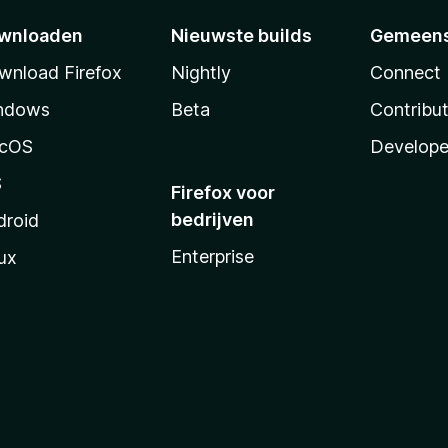
wnloaden
Nieuwste builds
Gemeen
wnload Firefox
Nightly
Connect
ndows
Beta
Contribu
cOS
Develope
S
Firefox voor
bedrijven
droid
Enterprise
ux