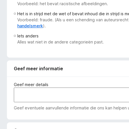
Voorbeeld: het bevat racistische afbeeldingen.
x
B
Het is in strijd met de wet of bevat inhoud die in strijd is 
r
Voorbeeld: fraude. (Als u een schending van auteursrecht
o
handelsmerk
).
w
Iets anders
s
Alles wat niet in de andere categorieën past.
e
r
Geef meer informatie
Geef meer details
Geef eventuele aanvullende informatie die ons kan helpen u