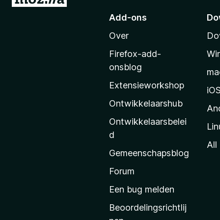
a
Add-ons
Do
a
Over
Do
r
M
Firefox-add-
Wi
o
onsblog
ma
z
Extensieworkshop
i
iO
l
Ontwikkelaarshub
An
l
Ontwikkelaarsbelei
Lin
a
d
’
All
Gemeenschapsblog
s
s
Forum
t
Een bug melden
a
Beoordelingsrichtlij
r