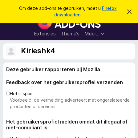
Z
Aanmelden
Om deze add-ons te gebruiken, moet u
Firefox
D
o
downloaden
.
i
A
e
t
d
b
k
e
d
Extensies
Thema’s
Meer…
e
r
-
i
n
c
o
Kirieshk4
h
n
t
v
s
e
Deze gebruiker rapporteren bij Mozilla
v
r
b
o
e
Feedback over het gebruikersprofiel verzenden
o
r
g
r
Het is spam
e
F
Voorbeeld: de vermelding adverteert met ongerelateerde
n
i
producten of services.
r
e
Het gebruikersprofiel melden omdat dit illegaal of
niet-compliant is
f
o