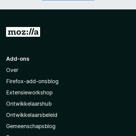
t
i
)
c
h
t
)
N
a
a
r
Add-ons
M
Over
o
z
Firefox-add-onsblog
i
Extensieworkshop
l
Ontwikkelaarshub
l
a
Ontwikkelaarsbeleid
’
Gemeenschapsblog
s