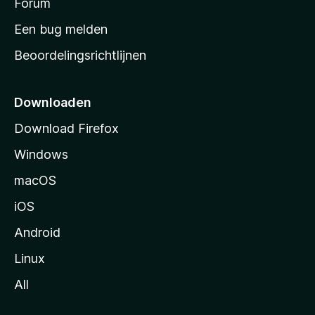
s
Forum
t
Een bug melden
a
Beoordelingsrichtlijnen
r
t
p
Downloaden
a
Download Firefox
g
Windows
i
n
macOS
a
iOS
Android
Linux
All