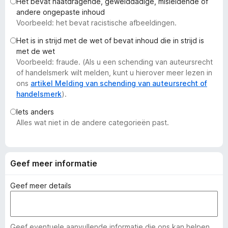
Het bevat haatdragende, gewelddadige, misleidende of
x
andere ongepaste inhoud
B
Voorbeeld: het bevat racistische afbeeldingen.
r
Het is in strijd met de wet of bevat inhoud die in strijd is
o
met de wet
w
Voorbeeld: fraude. (Als u een schending van auteursrecht
s
of handelsmerk wilt melden, kunt u hierover meer lezen in
e
ons
artikel Melding van schending van auteursrecht of
handelsmerk
).
r
Iets anders
Alles wat niet in de andere categorieën past.
Geef meer informatie
Geef meer details
Geef eventuele aanvullende informatie die ons kan helpen