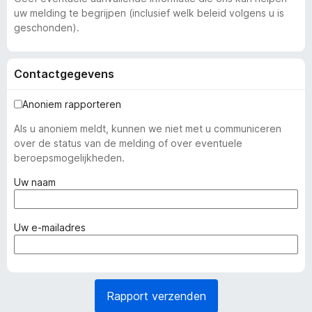
uw melding te begrijpen (inclusief welk beleid volgens u is
geschonden).
Contactgegevens
Anoniem rapporteren
Als u anoniem meldt, kunnen we niet met u communiceren
over de status van de melding of over eventuele
beroepsmogelijkheden.
(
Uw naam
v
e
r
(
Uw e-mailadres
p
v
l
e
i
r
c
p
Rapport verzenden
h
l