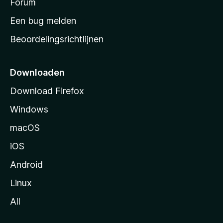
s
Forum
t
Een bug melden
a
Beoordelingsrichtlijnen
r
t
p
Downloaden
a
Download Firefox
g
Windows
i
n
macOS
a
iOS
Android
Linux
All