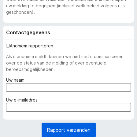
uw melding te begrijpen (inclusief welk beleid volgens u is
geschonden).
Contactgegevens
Anoniem rapporteren
Als u anoniem meldt, kunnen we niet met u communiceren
over de status van de melding of over eventuele
beroepsmogelijkheden.
(
Uw naam
v
e
r
(
Uw e-mailadres
p
v
l
e
i
r
c
p
Rapport verzenden
h
l