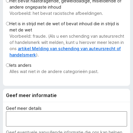
Het bevat haatdragende, gewelddadige, misleidende of
x
andere ongepaste inhoud
B
Voorbeeld: het bevat racistische afbeeldingen.
r
Het is in strijd met de wet of bevat inhoud die in strijd is
o
met de wet
w
Voorbeeld: fraude. (Als u een schending van auteursrecht
s
of handelsmerk wilt melden, kunt u hierover meer lezen in
e
ons
artikel Melding van schending van auteursrecht of
handelsmerk
).
r
Iets anders
Alles wat niet in de andere categorieën past.
Geef meer informatie
Geef meer details
Geef eventuele aanvullende informatie die ons kan helpen