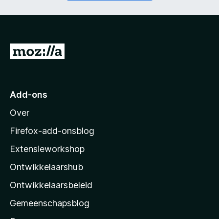
t
i
)
c
h
t
)
N
a
a
r
Add-ons
M
Over
o
z
Firefox-add-onsblog
i
Extensieworkshop
l
Ontwikkelaarshub
l
a
Ontwikkelaarsbeleid
’
Gemeenschapsblog
s