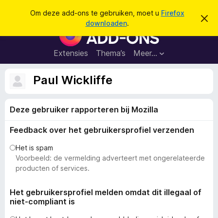
Z
Aanmelden
Om deze add-ons te gebruiken, moet u
Firefox
D
o
downloaden
.
i
A
e
t
d
b
k
e
d
Extensies
Thema’s
Meer…
e
r
-
i
n
c
o
Paul Wickliffe
h
n
t
v
s
e
Deze gebruiker rapporteren bij Mozilla
v
r
b
o
e
Feedback over het gebruikersprofiel verzenden
o
r
g
r
Het is spam
e
F
Voorbeeld: de vermelding adverteert met ongerelateerde
n
i
producten of services.
r
e
Het gebruikersprofiel melden omdat dit illegaal of
niet-compliant is
f
o