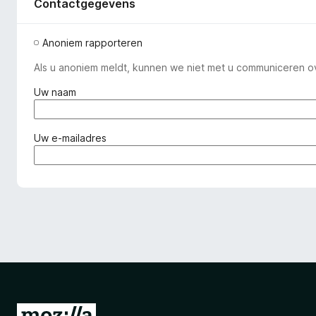
Contactgegevens
Anoniem rapporteren
Als u anoniem meldt, kunnen we niet met u communiceren o
(
Uw naam
v
e
r
(
Uw e-mailadres
p
v
l
e
i
r
c
p
h
l
t
i
)
c
h
t
)
N