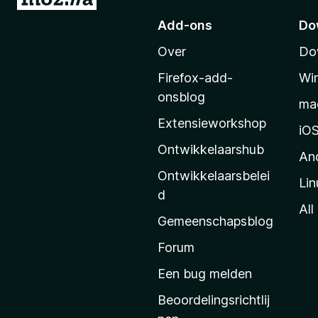
a
Add-ons
Do
a
Over
Do
r
M
Firefox-add-
Wi
o
onsblog
ma
z
Extensieworkshop
i
iO
l
Ontwikkelaarshub
An
l
Ontwikkelaarsbelei
Lin
a
d
’
All
Gemeenschapsblog
s
s
Forum
t
Een bug melden
a
Beoordelingsrichtlij
r