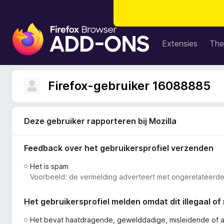
A
d
Extensies
The
d
-
o
Firefox-gebruiker 16088885
n
s
v
Deze gebruiker rapporteren bij Mozilla
o
o
Feedback over het gebruikersprofiel verzenden
r
F
Het is spam
i
Voorbeeld: de vermelding adverteert met ongerelateerde
r
e
Het gebruikersprofiel melden omdat dit illegaal of 
f
o
Het bevat haatdragende, gewelddadige, misleidende of 