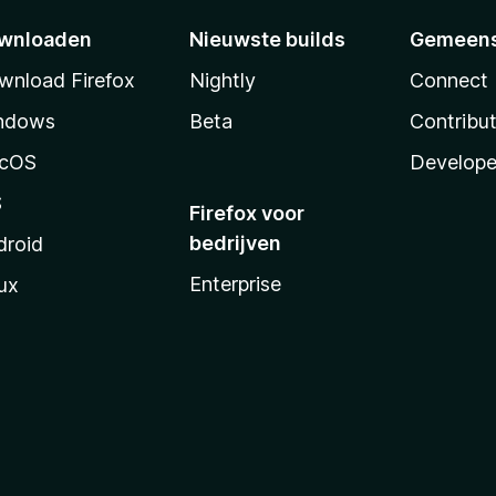
wnloaden
Nieuwste builds
Gemeen
wnload Firefox
Nightly
Connect
ndows
Beta
Contribu
cOS
Develope
S
Firefox voor
bedrijven
droid
Enterprise
ux