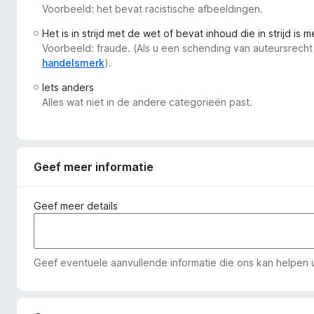
Voorbeeld: het bevat racistische afbeeldingen.
x
B
Het is in strijd met de wet of bevat inhoud die in strijd is 
r
Voorbeeld: fraude. (Als u een schending van auteursrecht
o
handelsmerk
).
w
Iets anders
s
Alles wat niet in de andere categorieën past.
e
r
Geef meer informatie
Geef meer details
Geef eventuele aanvullende informatie die ons kan helpen u