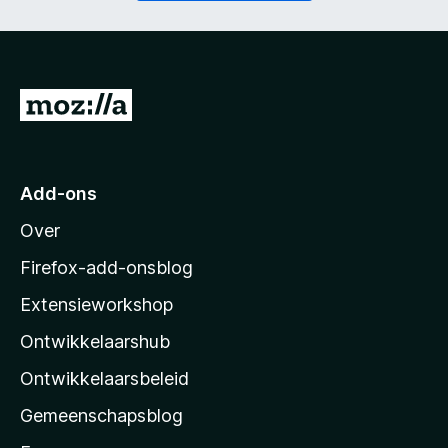
t
i
)
c
h
t
)
N
a
a
r
Add-ons
M
Over
o
z
Firefox-add-onsblog
i
Extensieworkshop
l
Ontwikkelaarshub
l
a
Ontwikkelaarsbeleid
’
Gemeenschapsblog
s