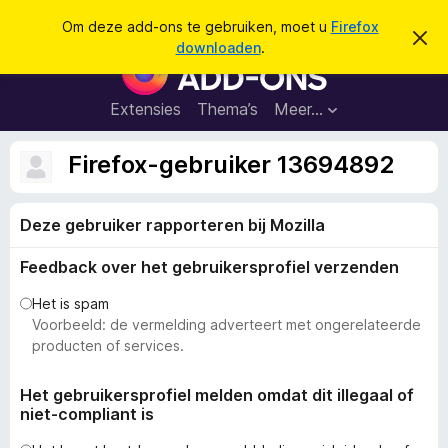
Z
Aanmelden
Om deze add-ons te gebruiken, moet u
Firefox
D
o
downloaden
.
i
A
e
t
d
b
k
e
d
Extensies
Thema’s
Meer…
e
r
-
i
n
c
o
Firefox-gebruiker 13694892
h
n
t
v
s
e
Deze gebruiker rapporteren bij Mozilla
v
r
b
o
e
Feedback over het gebruikersprofiel verzenden
o
r
g
r
Het is spam
e
F
Voorbeeld: de vermelding adverteert met ongerelateerde
n
i
producten of services.
r
e
Het gebruikersprofiel melden omdat dit illegaal of
niet-compliant is
f
o