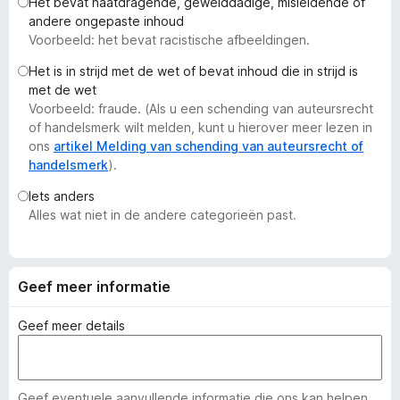
Het bevat haatdragende, gewelddadige, misleidende of
x
andere ongepaste inhoud
B
Voorbeeld: het bevat racistische afbeeldingen.
r
Het is in strijd met de wet of bevat inhoud die in strijd is
o
met de wet
w
Voorbeeld: fraude. (Als u een schending van auteursrecht
s
of handelsmerk wilt melden, kunt u hierover meer lezen in
e
ons
artikel Melding van schending van auteursrecht of
handelsmerk
).
r
Iets anders
Alles wat niet in de andere categorieën past.
Geef meer informatie
Geef meer details
Geef eventuele aanvullende informatie die ons kan helpen