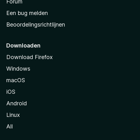
s
Forum
t
Een bug melden
a
Beoordelingsrichtlijnen
r
t
p
Downloaden
a
Download Firefox
g
Windows
i
n
macOS
a
iOS
Android
Linux
All