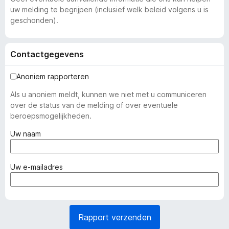
uw melding te begrijpen (inclusief welk beleid volgens u is
geschonden).
Contactgegevens
Anoniem rapporteren
Als u anoniem meldt, kunnen we niet met u communiceren
over de status van de melding of over eventuele
beroepsmogelijkheden.
(
Uw naam
v
e
r
(
Uw e-mailadres
p
v
l
e
i
r
c
p
Rapport verzenden
h
l