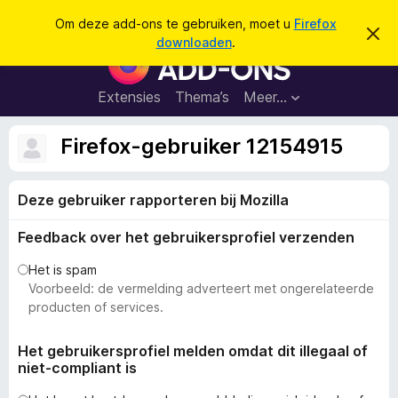
Z
Aanmelden
Om deze add-ons te gebruiken, moet u
Firefox
D
o
downloaden
.
i
A
e
t
d
b
k
e
d
Extensies
Thema’s
Meer…
e
r
-
i
n
c
o
Firefox-gebruiker 12154915
h
n
t
v
s
e
Deze gebruiker rapporteren bij Mozilla
v
r
b
o
e
Feedback over het gebruikersprofiel verzenden
o
r
g
r
Het is spam
e
F
Voorbeeld: de vermelding adverteert met ongerelateerde
n
i
producten of services.
r
e
Het gebruikersprofiel melden omdat dit illegaal of
niet-compliant is
f
o