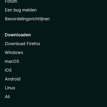
s
Forum
t
Een bug melden
a
Beoordelingsrichtlijnen
r
t
p
Downloaden
a
Download Firefox
g
Windows
i
n
macOS
a
iOS
Android
Linux
All