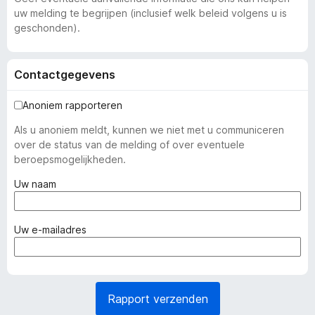
uw melding te begrijpen (inclusief welk beleid volgens u is
geschonden).
Contactgegevens
Anoniem rapporteren
Als u anoniem meldt, kunnen we niet met u communiceren
over de status van de melding of over eventuele
beroepsmogelijkheden.
(
Uw naam
v
e
r
(
Uw e-mailadres
p
v
l
e
i
r
c
p
Rapport verzenden
h
l