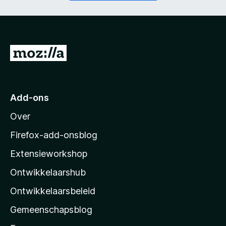
t
i
)
c
h
t
)
N
a
a
r
Add-ons
M
Over
o
z
Firefox-add-onsblog
i
Extensieworkshop
l
Ontwikkelaarshub
l
a
Ontwikkelaarsbeleid
’
Gemeenschapsblog
s