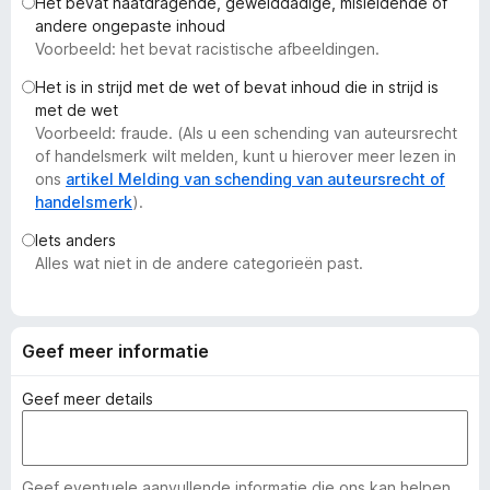
Het bevat haatdragende, gewelddadige, misleidende of
x
andere ongepaste inhoud
B
Voorbeeld: het bevat racistische afbeeldingen.
r
Het is in strijd met de wet of bevat inhoud die in strijd is
o
met de wet
w
Voorbeeld: fraude. (Als u een schending van auteursrecht
s
of handelsmerk wilt melden, kunt u hierover meer lezen in
e
ons
artikel Melding van schending van auteursrecht of
handelsmerk
).
r
Iets anders
Alles wat niet in de andere categorieën past.
Geef meer informatie
Geef meer details
Geef eventuele aanvullende informatie die ons kan helpen