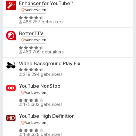
a
Enhancer for YouTube™
x
r
Aanbevolen
Aanbevolen
B
d
W
r
e
488.257 gebruikers
a
r
o
a
i
BetterTTV
w
r
n
Aanbevolen
Aanbevolen
s
d
g
W
e
e
469.709 gebruikers
:
a
r
r
4
a
i
Video Background Play Fix
,
r
n
W
8
d
219.294 gebruikers
g
a
v
e
:
a
a
YouTube NonStop
r
4
r
n
Aanbevolen
Aanbevolen
i
,
d
5
n
W
7
e
175.303 gebruikers
g
a
v
r
:
a
a
i
YouTube High Definition
4
r
n
n
Aanbevolen
Aanbevolen
,
d
5
g
W
5
e
:
158.335 gebruikers