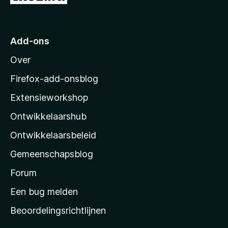
a
,
a
n
1
a
5
v
r
a
Add-ons
M
n
Over
5
o
z
Firefox-add-onsblog
i
Extensieworkshop
l
Ontwikkelaarshub
l
a
Ontwikkelaarsbeleid
’
Gemeenschapsblog
s
s
Forum
t
Een bug melden
a
Beoordelingsrichtlijnen
r
t