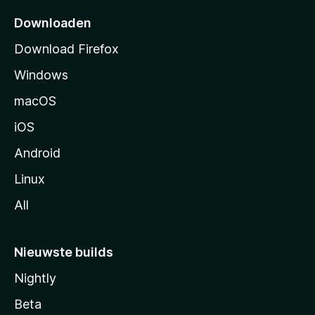
p
Downloaden
a
Download Firefox
g
Windows
i
n
macOS
a
iOS
Android
Linux
All
Nieuwste builds
Nightly
Beta