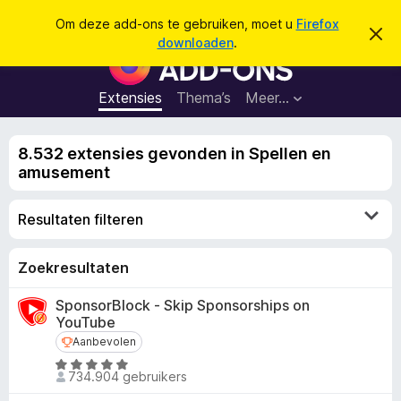
Z
Aanmelden
Om deze add-ons te gebruiken, moet u
Firefox
D
o
downloaden
.
i
A
e
t
d
b
k
e
d
Extensies
Thema’s
Meer…
e
r
-
i
n
c
o
h
8.532 extensies gevonden in Spellen en
n
t
amusement
v
s
e
v
r
Resultaten filteren
b
o
e
o
r
g
r
Zoekresultaten
e
F
n
SponsorBlock - Skip Sponsorships on
i
YouTube
r
Aanbevolen
Aanbevolen
e
W
f
734.904 gebruikers
a
o