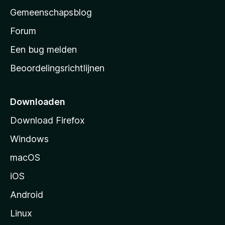
’
Gemeenschapsblog
s
s
Forum
t
Een bug melden
a
Beoordelingsrichtlijnen
r
t
p
Downloaden
a
Download Firefox
g
Windows
i
n
macOS
a
iOS
Android
Linux