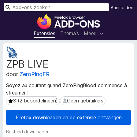
Z
Aanmelden
o
A
e
d
k
d
Extensies
Thema’s
Meer…
e
-
n
o
M
n
e
ZPB LIVE
t
s
a
v
door
ZeroPingFR
g
o
e
o
Soyez au courant quand ZeroPingBlood commence à
g
r
streamer !
e
F
v
3 (2 beoordelingen)
Geen gebruikers
3 (2 beoordelingen)
Geen gebruikers
i
e
n
r
Firefox downloaden en de extensie ontvangen
s
e
v
f
Bestand downloaden
a
o