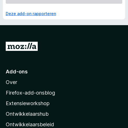
Deze add-on rapporteren
N
a
a
r
Add-ons
M
Over
o
z
Firefox-add-onsblog
i
Extensieworkshop
l
Ontwikkelaarshub
l
a
Ontwikkelaarsbeleid