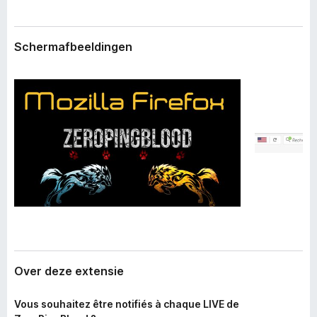
n
x
e
B
x
Schermafbeeldingen
r
t
e
o
n
w
s
s
i
e
e
r
Over deze extensie
Vous souhaitez être notifiés à chaque LIVE de