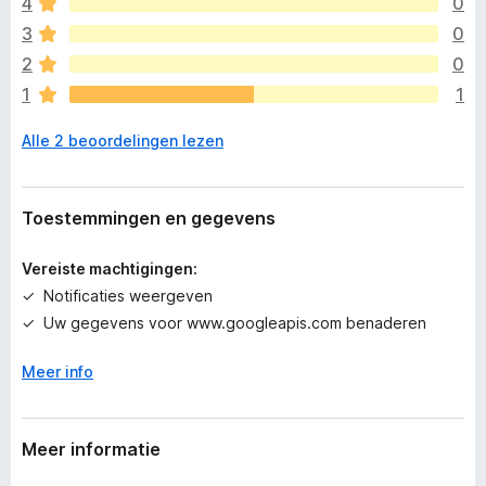
4
0
i
j
3
0
n
2
0
n
1
1
o
g
Alle 2 beoordelingen lezen
g
e
e
n
Toestemmingen en gegevens
w
a
Vereiste machtigingen:
a
Notificaties weergeven
r
Uw gegevens voor www.googleapis.com benaderen
d
e
Meer info
r
i
n
g
Meer informatie
e