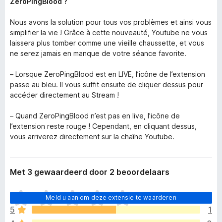
ZeroPingBlood ?
Nous avons la solution pour tous vos problèmes et ainsi vous
simplifier la vie ! Grâce à cette nouveauté, Youtube ne vous
laissera plus tomber comme une vieille chaussette, et vous
ne serez jamais en manque de votre séance favorite.
– Lorsque ZeroPingBlood est en LIVE, l’icône de l’extension
passe au bleu. Il vous suffit ensuite de cliquer dessus pour
accéder directement au Stream !
– Quand ZeroPingBlood n’est pas en live, l’icône de
l’extension reste rouge ! Cependant, en cliquant dessus,
vous arriverez directement sur la chaîne Youtube.
Met 3 gewaardeerd door 2 beoordelaars
E
Meld u aan om deze extensie te waarderen
r
5
1
z