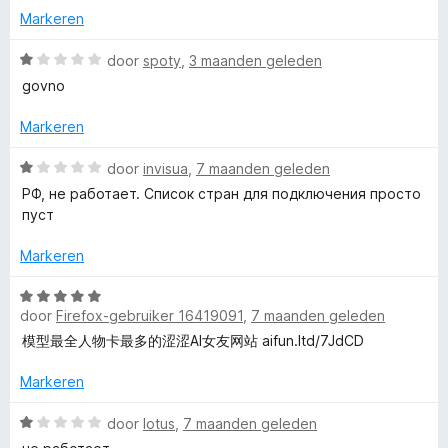
P
d
a
i
Markeren
e
n
n
r
W
5
g
door
spoty
,
3 maanden geleden
N
i
a
:
govno
n
a
1
-
g
r
v
Markeren
:
d
a
B
1
e
n
W
door
invisua
,
7 maanden geleden
v
r
5
a
РФ, не работает. Список стран для подключения просто
e
a
i
a
пуст
n
n
r
5
g
d
s
Markeren
:
e
1
r
W
t
v
i
door
Firefox-gebruiker 16419091
,
7 maanden geleden
a
a
n
a
模型最全人物卡最多的涩涩AI女友网站 aifun.ltd/7JdCD
V
n
g
r
5
:
d
Markeren
P
1
e
v
r
W
door
lotus
,
7 maanden geleden
a
i
a