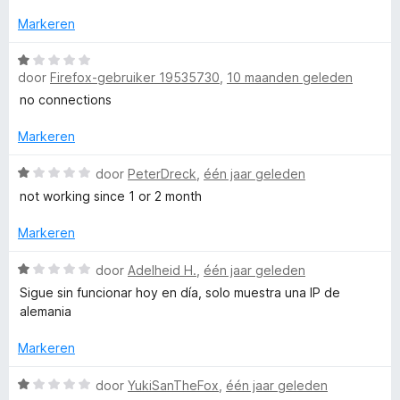
n
n
a
5
g
r
Markeren
:
d
1
e
W
v
r
door
Firefox-gebruiker 19535730
,
10 maanden geleden
a
a
i
a
no connections
n
n
r
5
g
d
Markeren
:
e
1
r
W
door
PeterDreck
,
één jaar geleden
v
i
a
not working since 1 or 2 month
a
n
a
n
g
r
Markeren
5
:
d
1
e
W
door
Adelheid H.
,
één jaar geleden
v
r
a
Sigue sin funcionar hoy en día, solo muestra una IP de
a
i
a
alemania
n
n
r
5
g
d
Markeren
:
e
1
r
W
door
YukiSanTheFox
,
één jaar geleden
v