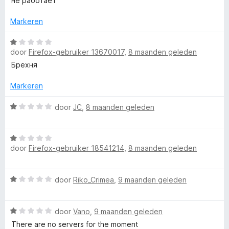
N
не работает
n
n
a
5
g
r
Markeren
:
d
5
e
W
v
r
door
Firefox-gebruiker 13670017
,
8 maanden geleden
a
a
i
a
Брехня
n
n
r
5
g
d
Markeren
:
e
1
r
W
door
JC
,
8 maanden geleden
v
i
a
a
n
a
n
W
g
r
5
door
Firefox-gebruiker 18541214
,
8 maanden geleden
a
:
d
a
1
e
r
v
r
W
door
Riko_Crimea
,
9 maanden geleden
d
a
i
a
e
n
n
a
r
5
g
W
r
door
Vano
,
9 maanden geleden
i
:
a
d
n
There are no servers for the moment
1