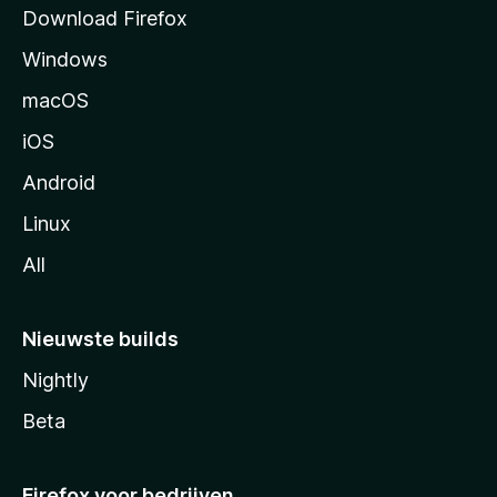
a
Download Firefox
g
Windows
i
n
macOS
a
iOS
Android
Linux
All
Nieuwste builds
Nightly
Beta
Firefox voor bedrijven