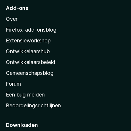
r
Add-ons
M
Over
o
z
Firefox-add-onsblog
i
Extensieworkshop
l
Ontwikkelaarshub
l
a
Ontwikkelaarsbeleid
’
Gemeenschapsblog
s
s
Forum
t
Een bug melden
a
Beoordelingsrichtlijnen
r
t
p
Downloaden