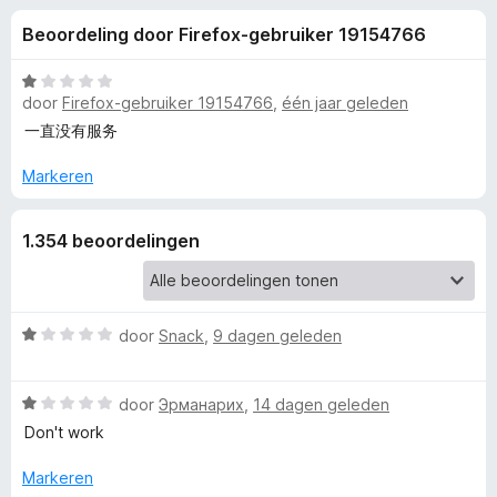
e
:
x
Beoordeling door Firefox-gebruiker 19154766
3
B
l
,
r
2
W
o
door
Firefox-gebruiker 19154766
,
één jaar geleden
i
v
a
w
a
a
一直没有服务
n
r
s
n
5
d
Markeren
e
e
r
g
r
1.354 beoordelingen
i
e
n
g
:
n
W
door
Snack
,
9 dagen geleden
1
a
v
v
a
a
W
r
door
Эрманарих
,
14 dagen geleden
n
o
a
d
5
Don't work
a
e
r
r
o
Markeren
d